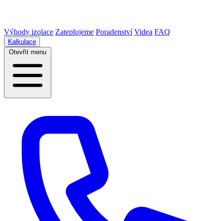
Výhody izolace
Zateplujeme
Poradenství
Videa
FAQ
Kalkulace
Otevřít menu