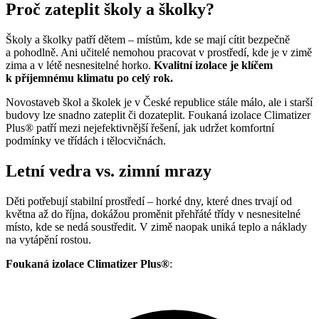
Proč zateplit školy a školky?
Školy a školky patří dětem – místům, kde se mají cítit bezpečně
a pohodlně. Ani učitelé nemohou pracovat v prostředí, kde je v zimě
zima a v létě nesnesitelné horko.
Kvalitní izolace je klíčem
k příjemnému klimatu po celý rok.
Novostaveb škol a školek je v České republice stále málo, ale i starší
budovy lze snadno zateplit či dozateplit. Foukaná izolace Climatizer
Plus® patří mezi nejefektivnější řešení, jak udržet komfortní
podmínky ve třídách i tělocvičnách.
Letní vedra vs. zimní mrazy
Děti potřebují stabilní prostředí – horké dny, které dnes trvají od
května až do října, dokážou proměnit přehřáté třídy v nesnesitelné
místo, kde se nedá soustředit. V zimě naopak uniká teplo a náklady
na vytápění rostou.
Foukaná izolace Climatizer Plus®
: