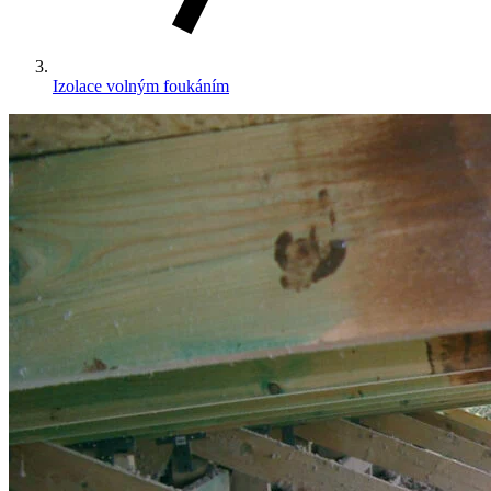
Izolace volným foukáním