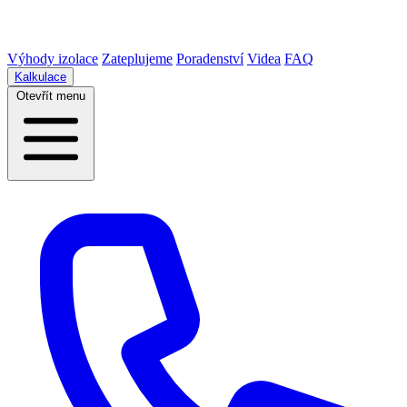
Výhody izolace
Zateplujeme
Poradenství
Videa
FAQ
Kalkulace
Otevřít menu