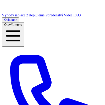
Výhody izolace
Zateplujeme
Poradenství
Videa
FAQ
Kalkulace
Otevřít menu