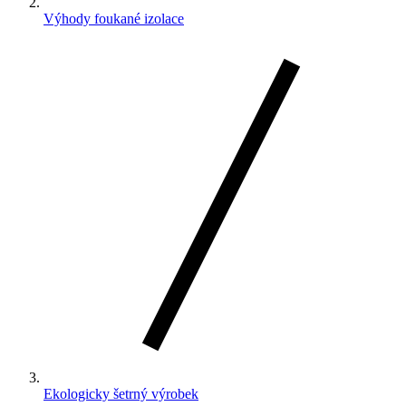
Výhody foukané izolace
Ekologicky šetrný výrobek