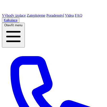
Výhody izolace
Zateplujeme
Poradenství
Videa
FAQ
Kalkulace
Otevřít menu