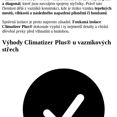
a diagonál
, které jsou navzájem spojeny styčníky. Právě tato
členitost dělá z vazníků konstrukci, kde je riziko vzniku
tepelných
mostů, vlhkosti a následného napadení plísněmi či houbami
.
Správná izolace je proto naprosto zásadní.
Foukaná izolace
Climatizer Plus®
dokonale vyplní i ty nejmenší detaily a chrání
dřevěné prvky před vlhnutím a hnilobou.
Výhody Climatizer Plus® u vazníkových
střech