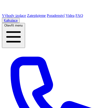
Výhody izolace
Zateplujeme
Poradenství
Videa
FAQ
Kalkulace
Otevřít menu