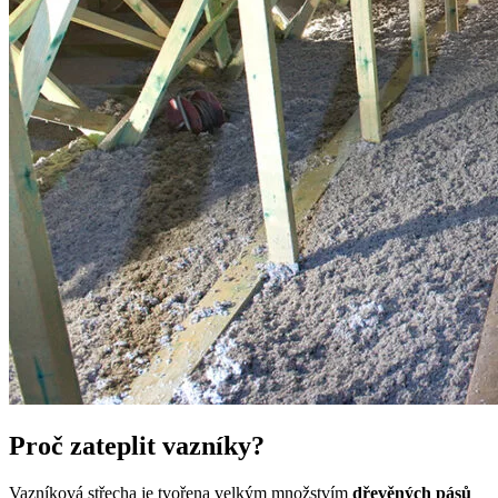
Proč zateplit vazníky?
Vazníková střecha je tvořena velkým množstvím
dřevěných pásů