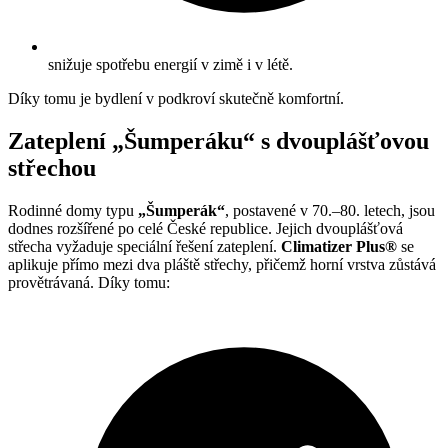
snižuje spotřebu energií v zimě i v létě.
Díky tomu je bydlení v podkroví skutečně komfortní.
Zateplení „Šumperáku“ s dvouplášťovou
střechou
Rodinné domy typu
„Šumperák“
, postavené v 70.–80. letech, jsou
dodnes rozšířené po celé České republice. Jejich dvouplášťová
střecha vyžaduje speciální řešení zateplení.
Climatizer Plus®
se
aplikuje přímo mezi dva pláště střechy, přičemž horní vrstva zůstává
provětrávaná. Díky tomu: