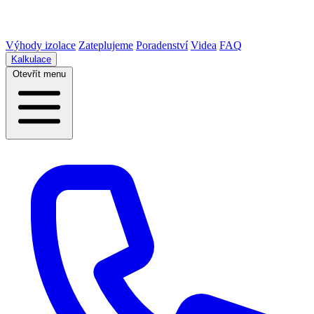
Výhody izolace
Zateplujeme
Poradenství
Videa
FAQ
Kalkulace
Otevřít menu