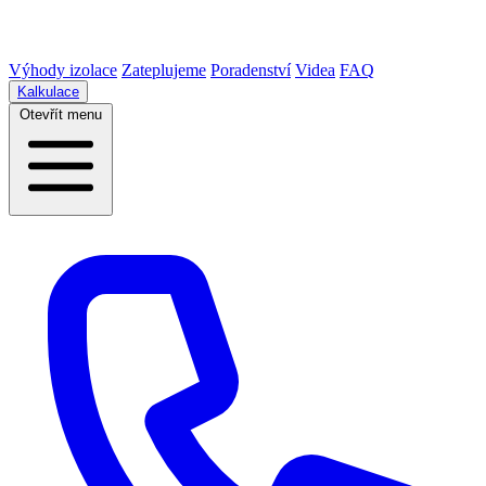
Výhody izolace
Zateplujeme
Poradenství
Videa
FAQ
Kalkulace
Otevřít menu