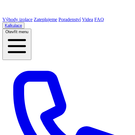
Výhody izolace
Zateplujeme
Poradenství
Videa
FAQ
Kalkulace
Otevřít menu