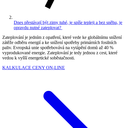
Dnes přestávají být zimy tuhé, je spíše tepleji a bez sněhu, je
opravdu nutné zateplovat?
Zateplování je jedním z opatření, které vede ke globálnímu snížení
zátěže odběru energií a ke snížení spotřeby primárních fosilních
paliv. Evropská unie spotřebovává na vytápění domů až 40 %
vyprodukované energie. Zateplování je tedy jednou z cest, které
vedou k vyšší energetické soběstačnosti.
KALKULACE CENY ON-LINE